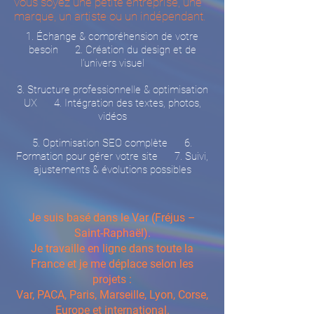
vous soyez une petite entreprise, une
marque, un artiste ou un indépendant.
1. Échange & compréhension de votre
besoin 2. Création du design et de
l’univers visuel
3. Structure professionnelle & optimisation
UX 4. Intégration des textes, photos,
vidéos
5. Optimisation SEO complète 6.
Formation pour gérer votre site 7. Suivi,
ajustements & évolutions possibles
Je suis basé dans le Var (Fréjus –
Saint-Raphaël).
Je travaille en ligne dans toute la
France et je me déplace selon les
projets :
Var, PACA, Paris, Marseille, Lyon, Corse,
Europe et international.