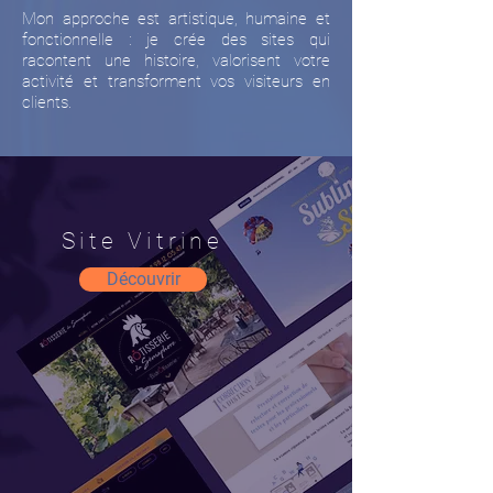
Mon approche est artistique, humaine et
fonctionnelle : je crée des sites qui
racontent une histoire, valorisent votre
activité et transforment vos visiteurs en
clients.
Site Vitrine
Découvrir