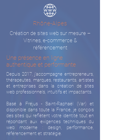
Rhône-Alpes
Création de sites web sur mesure –
Vitrines, e-commerce &
référencement
Une présence en ligne
authentique et performante
Depuis 2017, j’accompagne entrepreneurs,
thérapeutes, marques, restaurants, artistes
et entreprises dans la création de sites
web professionnels, intuitifs et impactants.
Basé à Fréjus - Saint-Raphaël (Var) et
disponible dans toute la France, je conçois
des sites qui reflètent votre identité tout en
répondant aux exigences techniques du
web moderne : design, performance,
référencement et stratégie.