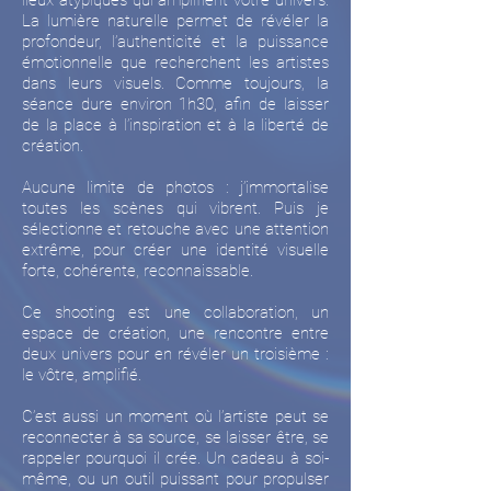
La lumière naturelle permet de révéler la
profondeur, l’authenticité et la puissance
émotionnelle que recherchent les artistes
dans leurs visuels. Comme toujours, la
séance dure environ 1h30, afin de laisser
de la place à l’inspiration et à la liberté de
création.
Aucune limite de photos : j’immortalise
toutes les scènes qui vibrent. Puis je
sélectionne et retouche avec une attention
extrême, pour créer une identité visuelle
forte, cohérente, reconnaissable.
Ce shooting est une collaboration, un
espace de création, une rencontre entre
deux univers pour en révéler un troisième :
le vôtre, amplifié.
C’est aussi un moment où l’artiste peut se
reconnecter à sa source, se laisser être, se
rappeler pourquoi il crée. Un cadeau à soi-
même, ou un outil puissant pour propulser