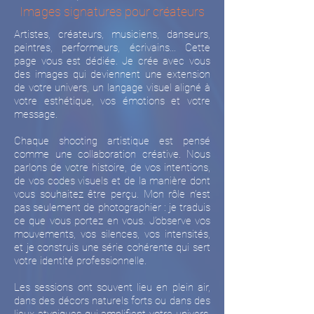
Images signatures pour créateurs
Artistes, créateurs, musiciens, danseurs,
peintres, performeurs, écrivains… Cette
page vous est dédiée. Je crée avec vous
des images qui deviennent une extension
de votre univers, un langage visuel aligné à
votre esthétique, vos émotions et votre
message.
Chaque shooting artistique est pensé
comme une collaboration créative. Nous
parlons de votre histoire, de vos intentions,
de vos codes visuels et de la manière dont
vous souhaitez être perçu. Mon rôle n’est
pas seulement de photographier : je traduis
ce que vous portez en vous. J’observe vos
mouvements, vos silences, vos intensités,
et je construis une série cohérente qui sert
votre identité professionnelle.
Les sessions ont souvent lieu en plein air,
dans des décors naturels forts ou dans des
lieux atypiques qui amplifient votre univers.