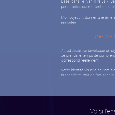
Basé dans le Var (Fréjus - Sai
percutantes qui mettent en lumièr
Mon objectif : donner une âme à v
convainc.
Une visi
Autodidacte, j’ai développé un sty
Je prends le temps de comprendre
correspond réellement.
Votre identité visuelle devient al
authenticité, tout en facilitant l
Voici l’