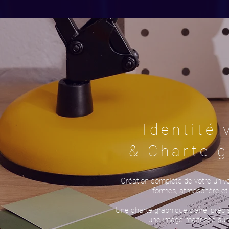
Identité 
& Charte g
Création complète de votre univer
formes, atmosphère et r
Une charte graphique claire, préc
une image maîtrisée sur