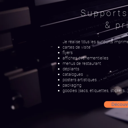
Supports
& pr
Je réalise tous les supports imprimé
cartes de visite
flyers
affiches événementielles
menus de restaurant
dépliants
catalogues
posters artistiques
packaging
goodies (sacs, étiquettes, stickers…)
Découvr