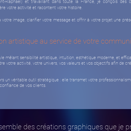
nt-Raphaël) et travaillant dans toute la France, je conçois des cr
e votre activité et racontent votre histoire.
otre image, clarifier votre message et offrir à votre projet une présen
on artistique au service de votre commun
le mêlant sensibilité artistique, intuition, esthétique moderne, et effic
 votre activité, votre univers, vos valeurs et vos objectifs afin de 
ors un véritable outil stratégique : elle transmet votre professionnalism
a confiance de vos clients.
ensemble des créations graphiques que je 