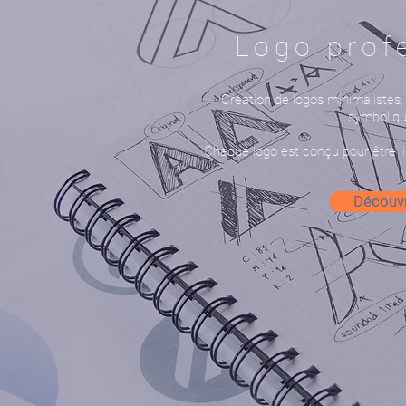
Logo prof
Création de logos minimalistes,
symboliqu
Chaque logo est conçu pour être lis
Découvr