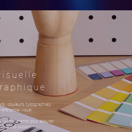
visuelle
raphique
s : couleurs, typographies,
éférentiel visuel.
ise et cohérente pour assurer
 tous vos supports.