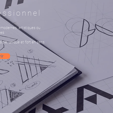
essionnel
 modernes, artistiques ou
es.
ible, unique et fort en sens.
ir