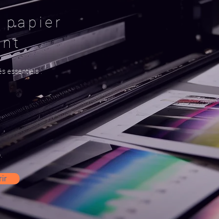
 papier
int
s essentiels :
.
ir