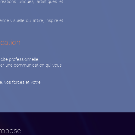
éations uniques, artistiques et
ce visuelle qui attire, inspire et
ication
acité professionnelle.
créer une communication qui vous
e, vos forces et votre
propose