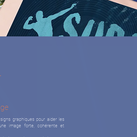
r
age
signs graphiques pour aider les
 une image forte, cohérente et