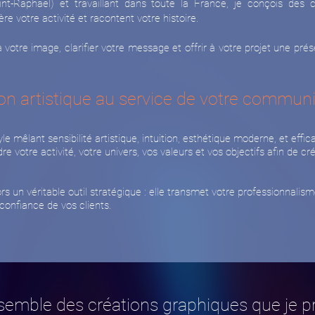
nt-Raphaël) et travaillant dans toute la France, je conçois des cr
e votre activité et racontent votre histoire.
otre image, clarifier votre message et offrir à votre projet une présen
on artistique au service de votre commun
le mêlant sensibilité artistique, intuition, esthétique moderne, et effic
 votre activité, votre univers, vos valeurs et vos objectifs afin de 
ors un véritable outil stratégique : elle transmet votre professionnalism
a confiance de vos clients.
ensemble des créations graphiques que je 