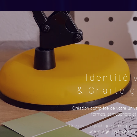
Identité 
& Charte g
Création complète de votre univer
formes, atmosphère et r
Une charte graphique claire, préc
une image maîtrisée sur