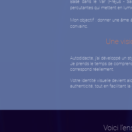
Basé dans le Var (Fréjus - Sai
percutantes qui mettent en lumièr
Mon objectif : donner une âme à v
convainc.
Une visi
Autodidacte, j’ai développé un sty
Je prends le temps de comprendre
correspond réellement.
Votre identité visuelle devient al
authenticité, tout en facilitant l
Voici l’