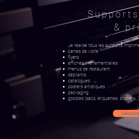
Supports
& pr
Je réalise tous les supports imprimé
cartes de visite
flyers
affiches événementielles
menus de restaurant
dépliants
catalogues
posters artistiques
packaging
goodies (sacs, étiquettes, stickers…)
Découvr