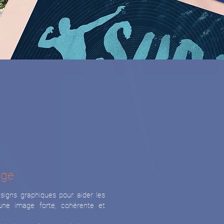
age
signs graphiques pour aider les
 une image forte, cohérente et