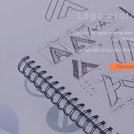
Logo prof
Création de logos minimalistes,
symboliqu
Chaque logo est conçu pour être lis
Découvr