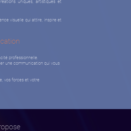
éations uniques, artistiques et
ce visuelle qui attire, inspire et
ication
acité professionnelle.
créer une communication qui vous
e, vos forces et votre
propose