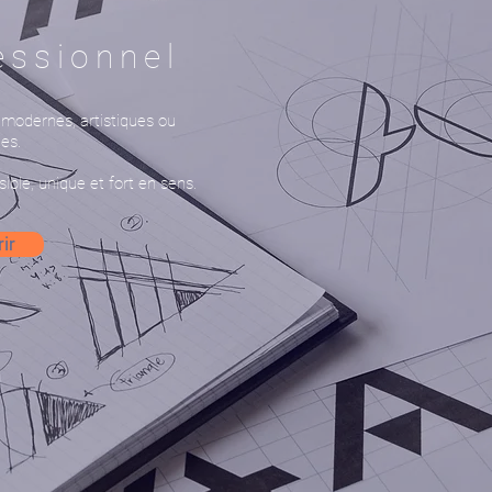
essionnel
 modernes, artistiques ou
es.
ible, unique et fort en sens.
ir