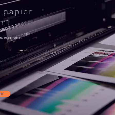
 papier
int
s essentiels :
.
ir