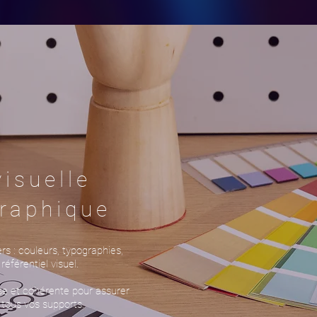
visuelle
raphique
s : couleurs, typographies,
éférentiel visuel.
ise et cohérente pour assurer
 tous vos supports.